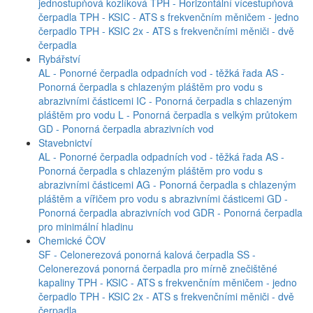
jednostupňová kozlíková
TPH - Horizontální vícestupňová
čerpadla
TPH - KSIC - ATS s frekvenčním měničem - jedno
čerpadlo
TPH - KSIC 2x - ATS s frekvenčními měniči - dvě
čerpadla
Rybářství
AL - Ponorné čerpadla odpadních vod - těžká řada
AS -
Ponorná čerpadla s chlazeným pláštěm pro vodu s
abrazivními částicemi
IC - Ponorná čerpadla s chlazeným
pláštěm pro vodu
L - Ponorná čerpadla s velkým průtokem
GD - Ponorná čerpadla abrazivních vod
Stavebnictví
AL - Ponorné čerpadla odpadních vod - těžká řada
AS -
Ponorná čerpadla s chlazeným pláštěm pro vodu s
abrazivními částicemi
AG - Ponorná čerpadla s chlazeným
pláštěm a vířičem pro vodu s abrazivními částicemi
GD -
Ponorná čerpadla abrazivních vod
GDR - Ponorná čerpadla
pro minimální hladinu
Chemické ČOV
SF - Celonerezová ponorná kalová čerpadla
SS -
Celonerezová ponorná čerpadla pro mírně znečištěné
kapaliny
TPH - KSIC - ATS s frekvenčním měničem - jedno
čerpadlo
TPH - KSIC 2x - ATS s frekvenčními měniči - dvě
čerpadla