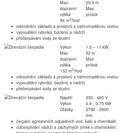
Max.
29,5 m
dopravní
Max.
výška
průtok
3
84 m
/hod
odvodnění základů a prostorů s nahromaděnou vodou
vypouštění rybníků, bazénů a nádrží
přečerpávání vody ze studní
Výkon
1,5 – 11 kW
Max.
52 m
dopravní
Max.
výška
průtok
3
132 m
/hod
odvodnění základů a prostorů s nahromaděnou vodou
vypouštění rybníků, bazénů a nádrží
přečerpávání vody ze studní
Napětí
230 - 400 V
Výkon
0.4 - 0.75 kW
Otáčky
2780 - 2800
min.
čerpání agresivních odpadních vod, kalů a chemikálií
odčerpávání nádrží a záchytných jímek v chemickém,
farmaceutickém a potravinářském průmyslu