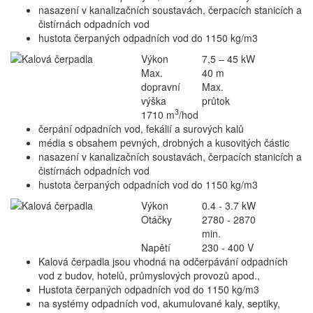
nasazení v kanalizačních soustavách, čerpacích stanicích a
čistírnách odpadních vod
hustota čerpaných odpadních vod do 1150 kg/m3
Výkon
7,5 – 45 kW
Max.
40 m
dopravní
Max.
výška
průtok
3
1710 m
/hod
čerpání odpadních vod, fekálií a surových kalů
média s obsahem pevných, drobných a kusovitých částic
nasazení v kanalizačních soustavách, čerpacích stanicích a
čistírnách odpadních vod
hustota čerpaných odpadních vod do 1150 kg/m3
Výkon
0.4 - 3.7 kW
Otáčky
2780 - 2870
min.
Napětí
230 - 400 V
Kalová čerpadla jsou vhodná na odčerpávání odpadních
vod z budov, hotelů, průmyslových provozů apod.,
Hustota čerpaných odpadních vod do 1150 kg/m3
na systémy odpadních vod, akumulované kaly, septiky,