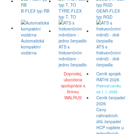
B-FLEX typ RB
TYRE-FLEX
GEAR-FLEX
typ T, TO
typ RGD
Automatická
kompaktní
ATS s
ATS s
vodárna
frekvenčním
frekvenčními
měničem -
měniči - dvě
jedno čerpadlo
čerpadla
Doprodej,
Ceník spojek
ukončena
RATHI 2026
spolupráce s
Platnost ceníku
firmou
od 1. 1. 2025
WALRUS
Ceník čerpadel
2026
Ceny
náhradních
dílů čerpadel
HCP najdete u
jednotlivých