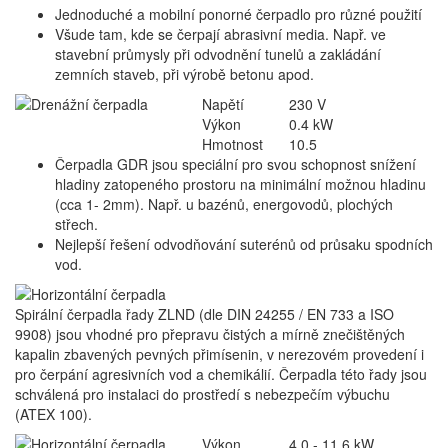
Jednoduché a mobilní ponorné čerpadlo pro různé použití
Všude tam, kde se čerpají abrasivní media. Např. ve
stavební průmysly při odvodnění tunelů a zakládání
zemních staveb, při výrobě betonu apod.
Napětí
230 V
Výkon
0.4 kW
Hmotnost
10.5
Čerpadla GDR jsou speciální pro svou schopnost snížení
hladiny zatopeného prostoru na minimální možnou hladinu
(cca 1- 2mm). Např. u bazénů, energovodů, plochých
střech.
Nejlepší řešení odvodňování suterénů od průsaku spodních
vod.
Spirální čerpadla řady ZLND (dle DIN 24255 / EN 733 a ISO
9908) jsou vhodné pro přepravu čistých a mírně znečištěných
kapalin zbavených pevných přimísenin, v nerezovém provedení i
pro čerpání agresivních vod a chemikálií. Čerpadla této řady jsou
schválená pro instalaci do prostředí s nebezpečím výbuchu
(ATEX 100).
Výkon
4.0 - 11.6 kW