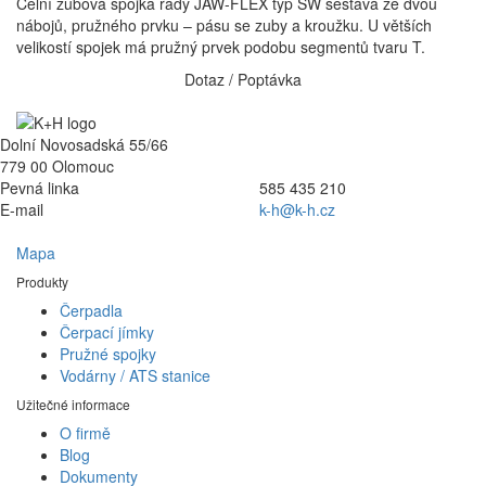
Čelní zubová spojka řady JAW-FLEX typ SW sestává ze dvou
nábojů, pružného prvku – pásu se zuby a kroužku. U větších
velikostí spojek má pružný prvek podobu segmentů tvaru T.
Dotaz / Poptávka
Dolní Novosadská 55/66
779 00 Olomouc
Pevná linka
585 435 210
E-mail
k-h@k-h.cz
Mapa
Produkty
Čerpadla
Čerpací jímky
Pružné spojky
Vodárny / ATS stanice
Užitečné informace
O firmě
Blog
Dokumenty