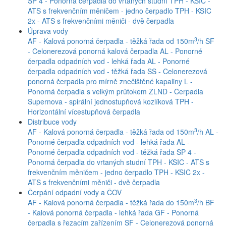
SP 4 - Ponorná čerpadla do vrtaných studní
TPH - KSIC -
ATS s frekvenčním měničem - jedno čerpadlo
TPH - KSIC
2x - ATS s frekvenčními měniči - dvě čerpadla
Úprava vody
3
AF - Kalová ponorná čerpadla - těžká řada od 150m
/h
SF
- Celonerezová ponorná kalová čerpadla
AL - Ponorné
čerpadla odpadních vod - lehká řada
AL - Ponorné
čerpadla odpadních vod - těžká řada
SS - Celonerezová
ponorná čerpadla pro mírně znečištěné kapaliny
L -
Ponorná čerpadla s velkým průtokem
ZLND - Čerpadla
Supernova - spirální jednostupňová kozlíková
TPH -
Horizontální vícestupňová čerpadla
Distribuce vody
3
AF - Kalová ponorná čerpadla - těžká řada od 150m
/h
AL -
Ponorné čerpadla odpadních vod - lehká řada
AL -
Ponorné čerpadla odpadních vod - těžká řada
SP 4 -
Ponorná čerpadla do vrtaných studní
TPH - KSIC - ATS s
frekvenčním měničem - jedno čerpadlo
TPH - KSIC 2x -
ATS s frekvenčními měniči - dvě čerpadla
Čerpání odpadní vody a ČOV
3
AF - Kalová ponorná čerpadla - těžká řada do 150m
/h
BF
- Kalová ponorná čerpadla - lehká řada
GF - Ponorná
čerpadla s řezacím zařízením
SF - Celonerezová ponorná