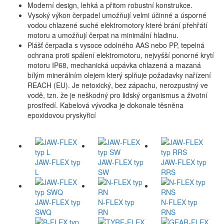
Moderní design, lehká a přitom robustní konstrukce.
Vysoký výkon čerpadel umožňují velmi účinné a úsporné
vodou chlazené suché elektromotory které brání přehřátí
motoru a umožňují čerpat na minimální hladinu.
Plášť čerpadla s vysoce odolného AAS nebo PP, tepelná
ochrana proti spálení elektromotoru, nejvyšší ponorné krytí
motoru IP68, mechanická ucpávka chlazená a mazaná
bílým minerálním olejem který splňuje požadavky nařízení
REACH (EU). Je netoxický, bez zápachu, nerozpustný ve
vodě, tzn. že je neškodný pro lidský organismus a životní
prostředí. Kabelová vývodka je dokonale těsněna
epoxidovou pryskyřicí
JAW-FLEX typ
JAW-FLEX typ
JAW-FLEX typ
L
SW
RRS
JAW-FLEX typ
N-FLEX typ
N-FLEX typ
SWQ
RN
RNS