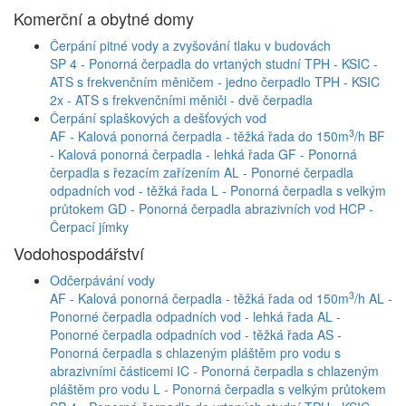
Komerční a obytné domy
Čerpání pitné vody a zvyšování tlaku v budovách
SP 4 - Ponorná čerpadla do vrtaných studní
TPH - KSIC -
ATS s frekvenčním měničem - jedno čerpadlo
TPH - KSIC
2x - ATS s frekvenčními měniči - dvě čerpadla
Čerpání splaškových a dešťových vod
3
AF - Kalová ponorná čerpadla - těžká řada do 150m
/h
BF
- Kalová ponorná čerpadla - lehká řada
GF - Ponorná
čerpadla s řezacím zařízením
AL - Ponorné čerpadla
odpadních vod - těžká řada
L - Ponorná čerpadla s velkým
průtokem
GD - Ponorná čerpadla abrazivních vod
HCP -
Čerpací jímky
Vodohospodářství
Odčerpávání vody
3
AF - Kalová ponorná čerpadla - těžká řada od 150m
/h
AL -
Ponorné čerpadla odpadních vod - lehká řada
AL -
Ponorné čerpadla odpadních vod - těžká řada
AS -
Ponorná čerpadla s chlazeným pláštěm pro vodu s
abrazivními částicemi
IC - Ponorná čerpadla s chlazeným
pláštěm pro vodu
L - Ponorná čerpadla s velkým průtokem