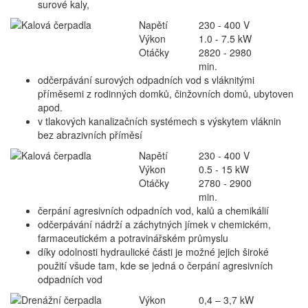
surové kaly,
Napětí
230 - 400 V
Výkon
1.0 - 7.5 kW
Otáčky
2820 - 2980
min.
odčerpávání surových odpadních vod s vláknitými
příměsemi z rodinných domků, činžovních domů, ubytoven
apod.
v tlakových kanalizačních systémech s výskytem vláknin
bez abrazivních příměsí
Napětí
230 - 400 V
Výkon
0.5 - 15 kW
Otáčky
2780 - 2900
min.
čerpání agresivních odpadních vod, kalů a chemikálií
odčerpávání nádrží a záchytných jímek v chemickém,
farmaceutickém a potravinářském průmyslu
díky odolnosti hydraulické části je možné jejich široké
použití všude tam, kde se jedná o čerpání agresivních
odpadních vod
Výkon
0,4 – 3,7 kW