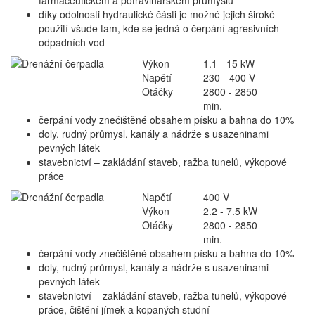
díky odolnosti hydraulické části je možné jejich široké
použití všude tam, kde se jedná o čerpání agresivních
odpadních vod
Výkon
1.1 - 15 kW
Napětí
230 - 400 V
Otáčky
2800 - 2850
min.
čerpání vody znečištěné obsahem písku a bahna do 10%
doly, rudný průmysl, kanály a nádrže s usazeninami
pevných látek
stavebnictví – zakládání staveb, ražba tunelů, výkopové
práce
Napětí
400 V
Výkon
2.2 - 7.5 kW
Otáčky
2800 - 2850
min.
čerpání vody znečištěné obsahem písku a bahna do 10%
doly, rudný průmysl, kanály a nádrže s usazeninami
pevných látek
stavebnictví – zakládání staveb, ražba tunelů, výkopové
práce, čištění jímek a kopaných studní