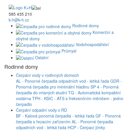
585 435 210
k-h@k-h.cz
Rodinné domy
Komerční a
obytné domy
Vodohospodářství
Průmysl
Ostatní
Rodinné domy
Čerpání vody v rodinných domech
AL - Ponorné čerpadla odpadních vod - lehká řada
GDR -
Ponorná čerpadla pro minimální hladinu
SP 4 - Ponorná
čerpadla do vrtaných studní
TQ - Automatická kompaktní
vodárna
TPH - KSIC - ATS s frekvenčním měničem - jedno
čerpadlo
Čerpání odpadní vody v RD
BF - Kalová ponorná čerpadla - lehká řada
GF - Ponorná
čerpadla s řezacím zařízením
AL - Ponorné čerpadla
odpadních vod - lehká řada
HCP - Čerpací jímky