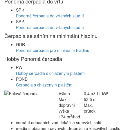
Ponorná čerpadla do vrtů
SP 4
Ponorná čerpadla do vrtaných studní
SP 6
Ponorná čerpadla do vrtaných studní
Čerpadla se sáním na minimální hladinu
GDR
Ponorná čerpadla pro minimální hladinu
Hobby Ponorná čerpadla
PW
Hobby čerpadla s chlazeným pláštěm
POND
Čerpadla s chlazenym plaštěm
Výkon
0,4 až 11 kW
Max.
52,5 m
dopravní
Max.
výška
průtok
3
174 m
/hod
čerpání odpadních vod, fekálií a surových kalů
média s obsahem pevných, drobných a kusovitých částic