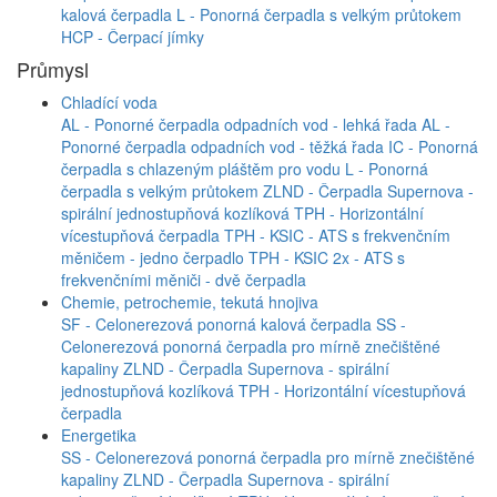
kalová čerpadla
L - Ponorná čerpadla s velkým průtokem
HCP - Čerpací jímky
Průmysl
Chladící voda
AL - Ponorné čerpadla odpadních vod - lehká řada
AL -
Ponorné čerpadla odpadních vod - těžká řada
IC - Ponorná
čerpadla s chlazeným pláštěm pro vodu
L - Ponorná
čerpadla s velkým průtokem
ZLND - Čerpadla Supernova -
spirální jednostupňová kozlíková
TPH - Horizontální
vícestupňová čerpadla
TPH - KSIC - ATS s frekvenčním
měničem - jedno čerpadlo
TPH - KSIC 2x - ATS s
frekvenčními měniči - dvě čerpadla
Chemie, petrochemie, tekutá hnojiva
SF - Celonerezová ponorná kalová čerpadla
SS -
Celonerezová ponorná čerpadla pro mírně znečištěné
kapaliny
ZLND - Čerpadla Supernova - spirální
jednostupňová kozlíková
TPH - Horizontální vícestupňová
čerpadla
Energetika
SS - Celonerezová ponorná čerpadla pro mírně znečištěné
kapaliny
ZLND - Čerpadla Supernova - spirální