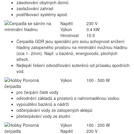
zásobování obytných domů
zavlažování zahrad
postřikovací systémy apod.
Napětí
230 V
Výkon
0.4 kW
Hmotnost
10.5
Čerpadla GDR jsou speciální pro svou schopnost snížení
hladiny zatopeného prostoru na minimální možnou hladinu
(cca 1- 2mm). Např. u bazénů, energovodů, plochých
střech.
Nejlepší řešení odvodňování suterénů od průsaku spodních
vod.
Výkon
100 - 500 W
pro čerpání čisté vody
odvodnění základů a prostorů s nahromaděnou vodou
vypouštění bazénů a nádrží
odčerpávání vody ze zatopených sklepů
přečerpávání vody ze studní
Výkon
100 - 200 W
Napětí
230 V