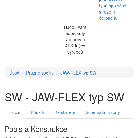
typů společně
s řezem
čerpadla.
Budou vám
nabídnuty
vodárny a
ATS jiných
výrobců
Úvod
Pružné spojky
JAW-FLEX typ SW
SW - JAW-FLEX typ SW
Popis
Použití
Ke stažení
Schémata, náčrty
Popis a Konstrukce