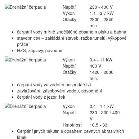
Napětí
230 - 400 V
Výkon
1.1 - 3.7 kW
Otáčky
2800 - 2840
min.
čerpání vody mírně znečištěné obsahem písku a bahna
stavebnictví – zakládání staveb, ražba tunelů, výkopové
práce
HZS, záplavy, povodně
Výkon
0.4 - 11 kW
Napětí
400 V
Otáčky
1420 - 2800
min.
čerpání vody ve vodním hospodářství
zavlažování, zásobování vodou, odvodnění
čerpání vody z jezer, řek
Výkon
0.4 - 1.1 kW
Napětí
230 - 230 / 400
V
Hmotnost
10.5 - 33
Čerpání jiných tekutin s obsahem pevných abrasivních
látek.