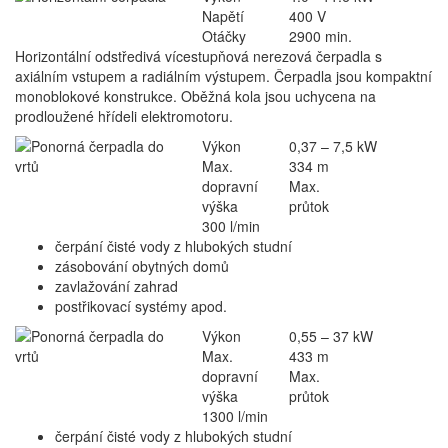
Napětí
400 V
Otáčky
2900 min.
Horizontální odstředivá vícestupňová nerezová čerpadla s
axiálním vstupem a radiálním výstupem. Čerpadla jsou kompaktní
monoblokové konstrukce. Oběžná kola jsou uchycena na
prodloužené hřídeli elektromotoru.
Výkon
0,37 – 7,5 kW
Max.
334 m
dopravní
Max.
výška
průtok
300 l/min
čerpání čisté vody z hlubokých studní
zásobování obytných domů
zavlažování zahrad
postřikovací systémy apod.
Výkon
0,55 – 37 kW
Max.
433 m
dopravní
Max.
výška
průtok
1300 l/min
čerpání čisté vody z hlubokých studní